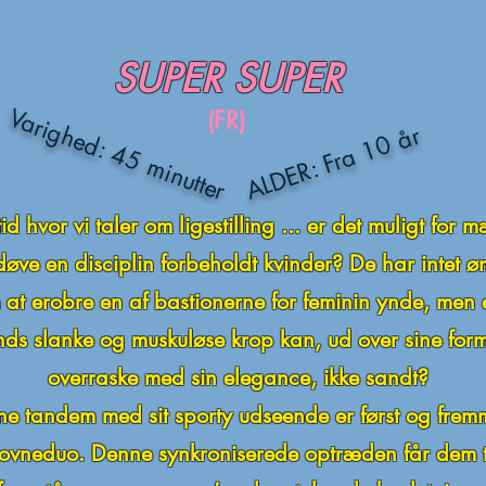
SUPER SUPER
Varighed: 45 minutter
(FR)
ALDER: Fra 10 år
tid hvor vi taler om ligestilling ... er det muligt for
døve en disciplin forbeholdt kvinder? De har intet ø
at erobre en af ​​bastionerne for feminin ynde, men 
ds slanke og muskuløse krop kan, ud over sine form
overraske med sin elegance, ikke sandt?
e tandem med sit sporty udseende er først og frem
lovneduo. Denne synkroniserede optræden får dem ti