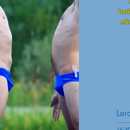
bade
måd
Lø
16:30