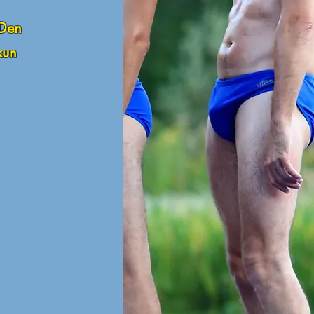
 Den
kun