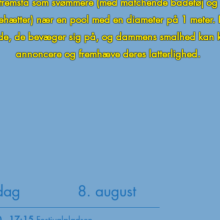
fremstå som svømmere (med matchende badetøj og
hætter) nær en pool med en diameter på 1 meter.
e, de bevæger sig på, og dammens smalhed kan 
annoncere og fremhæve deres latterlighed.
rdag 8. august
 - 17:15
Festivalpladsen