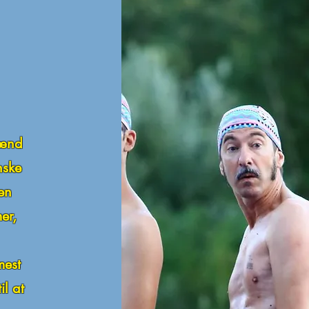
 mænd
nske
en
er,
mest
l at